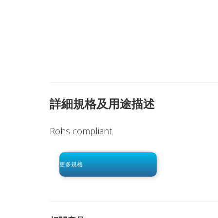
詳細規格及用途描述
Rohs compliant
click to begin
-0 KB .pdf
更多規格