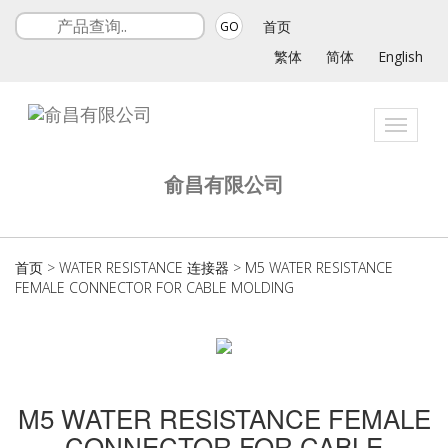
首页
GO
繁体
简体
English
Toggle
navigat
俞昌有限公司
首页
>
WATER RESISTANCE 连接器
>
M5 WATER RESISTANCE
FEMALE CONNECTOR FOR CABLE MOLDING
M5 WATER RESISTANCE FEMALE
CONNECTOR FOR CABLE