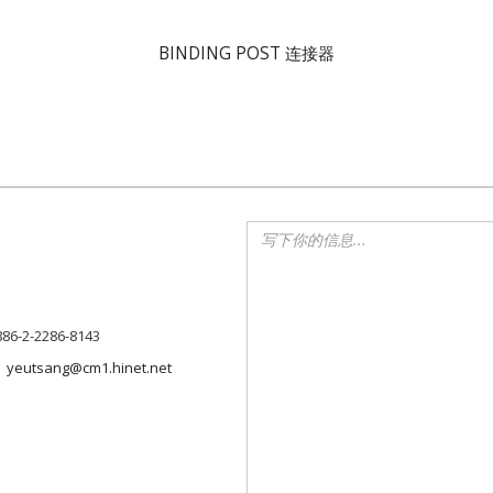
BINDING POST 连接器
886-2-2286-8143
yeutsang@cm1.hinet.net