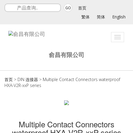
首页
GO
繁体
简体
English
Toggle
navigat
俞昌有限公司
首页
>
DIN 连接器
>
Multiple Contact Connectors waterproof
HXA-V2R-xxP series
Multiple Contact Connectors
waterproof HXA-V2R-xxP series