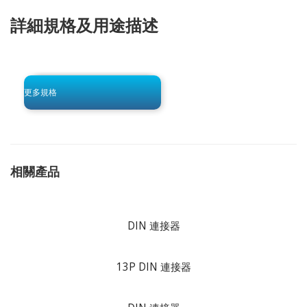
詳細規格及用途描述
click to begin
-0 KB .pdf
更多規格
相關產品
DIN 連接器
13P DIN 連接器