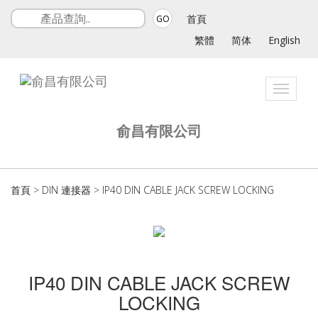
首頁
GO
繁體
简体
English
Toggle
navigat
俞昌有限公司
首頁
>
DIN 連接器
>
IP40 DIN CABLE JACK SCREW LOCKING
IP40 DIN CABLE JACK SCREW
LOCKING