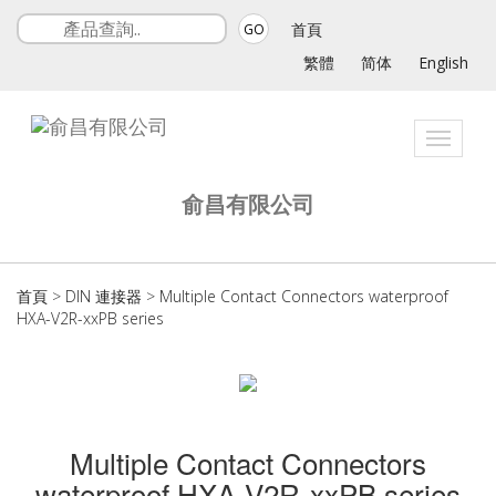
首頁
GO
繁體
简体
English
Toggle
navigat
俞昌有限公司
首頁
>
DIN 連接器
>
Multiple Contact Connectors waterproof
HXA-V2R-xxPB series
Multiple Contact Connectors
waterproof HXA-V2R-xxPB series