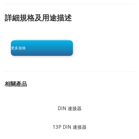
詳細規格及用途描述
click to begin
-0 KB .pdf
更多規格
相關產品
DIN 連接器
13P DIN 連接器