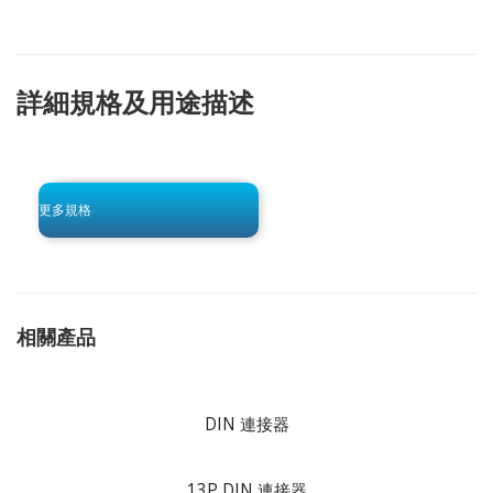
詳細規格及用途描述
click to begin
-0 KB .pdf
更多規格
相關產品
DIN 連接器
13P DIN 連接器