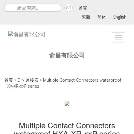
首頁
GO
繁體
简体
English
Toggle
navigat
俞昌有限公司
首頁
>
DIN 連接器
>
Multiple Contact Connectors waterproof
HXA-XR-xxP series
Multiple Contact Connectors
waterproof HXA-XR-xxP series